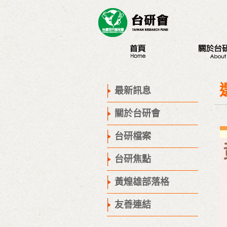
最新訊息
認識台研會
創辦人
最新訊息
董事會
關於台研會
歷史腳步
聯絡我們
台研檔案
台研焦點
黃煌雄部落格
友善連結