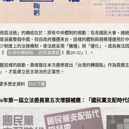
改造法統」的癥結在於：原有中央體制的規劃：包含國民大會、總
是涵蓋整個中國，但自政府播遷來台，這樣的體制與規模僅適用於
少制度上的汰換機制，使法統呈現「臃腫」與「僵化」，成為無法
《
台灣的轉捩點：訪問演講篇
》頁20-32」）。
握這樣的脈動，黃煌雄在本次選舉提出「台灣的轉捩點」作為競選
」，才能建立民主政治的正當性。
 更多歷史資料
PDF下載
986年第一屆立法委員第五次增額補選：「國民黨支配時代