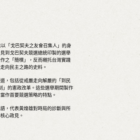
雄以「戈巴契夫之友會召集人」的身
然見到戈巴契夫競選總統印製的選舉
製作之「簡樸」，反而襯托台灣實踐
灣走向民主之路的史料。
廊道，包括從戒嚴走向解嚴的「到民
制」的憲政改革。這些選舉期間製作
述當作首要競選策略的特點。
標語，代表黃煌雄對時局的診斷與所
與核心政見。