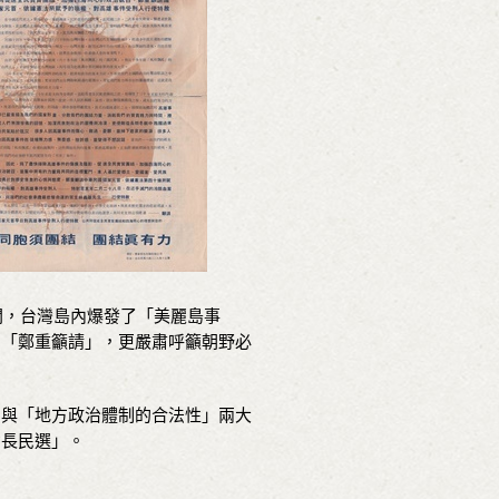
間，台灣島內爆發了「美麗島事
的「鄭重籲請」，更嚴肅呼籲朝野必
」與「地方政治體制的合法性」兩大
省長民選」。