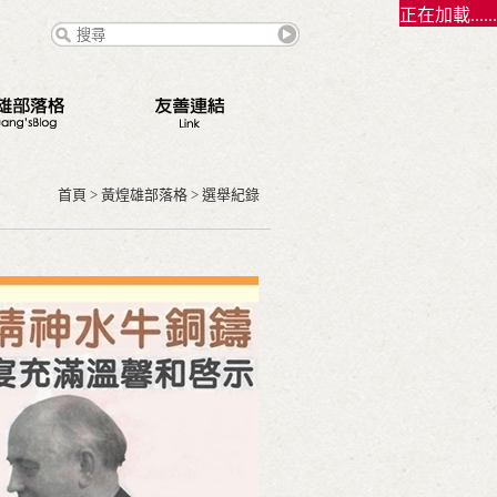
正在加載......
態
點
首頁
>
黃煌雄部落格
>
選舉紀錄
路
錄
契夫之緣