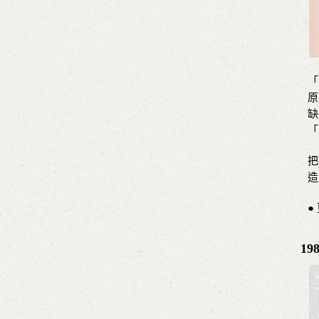
「
原
缺
「
把
造
●
1