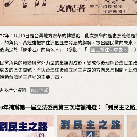
977年 11月19日是台灣地方選舉的轉捩點。此次選舉的歷史意義
」的角色。黃煌雄把握住這個歷史發展的趨勢，提出國民黨的未來
後滿足於『競爭者』的角色。」（參閱：「
國民黨往何處去？
」
民黨角色的轉變與黨外力量的集結與成形，變成今後理解台灣民主
處去的歷史問號，將與台灣往後確立民主道路的方向息息相關。此
推動台灣民主進程的主要力量。
 更多歷史資料
PDF下載
980年補辦第一屆立法委員第三次增額補選：「到民主之路