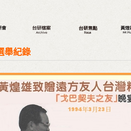
八大議題
新的旅程
最新動
台研會週年活動
三代台灣人
我的觀
選舉紀錄
蔣渭水紀念活動
三大調查案
從政之
研討會
選舉記
座談會
著作
營隊
與戈巴
出版品
議程專區