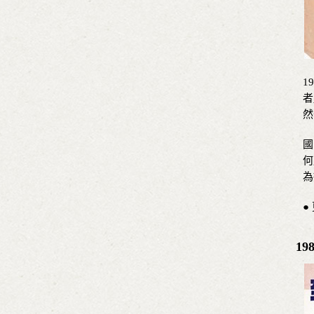
1
者
然
國
何
為
●
1