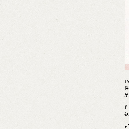
1
件
須
作
觀
●