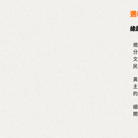
選
緣
規
分
文
民
黃
主
的
細
開