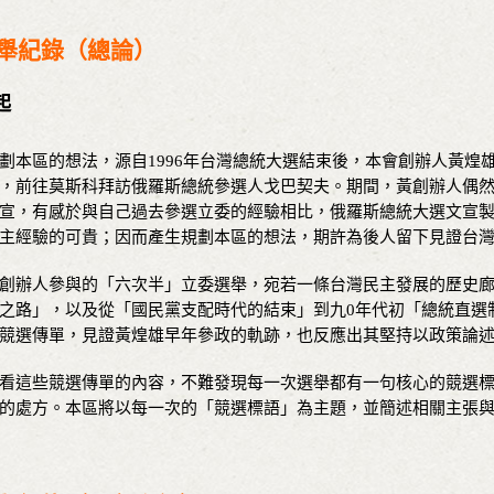
舉紀錄（總論）
起
劃本區的想法，源自1996年台灣總統大選結束後，本會創辦人黃煌
，前往莫斯科拜訪俄羅斯總統參選人戈巴契夫。期間，黃創辦人偶
宣，有感於與自己過去參選立委的經驗相比，俄羅斯總統大選文宣
主經驗的可貴；因而產生規劃本區的想法，期許為後人留下見證台
創辦人參與的「六次半」立委選舉，宛若一條台灣民主發展的歷史
之路」，以及從「國民黨支配時代的結束」到九0年代初「總統直選
競選傳單，見證黃煌雄早年參政的軌跡，也反應出其堅持以政策論
看這些競選傳單的內容，不難發現每一次選舉都有一句核心的競選
的處方。本區將以每一次的「競選標語」為主題，並簡述相關主張