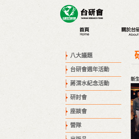
最新訊息
認識台研會
創辦人
八大議題
董事會
台研會週年活動
歷史腳步
新
聯絡我們
蔣渭水紀念活動
研討會
座談會
營隊