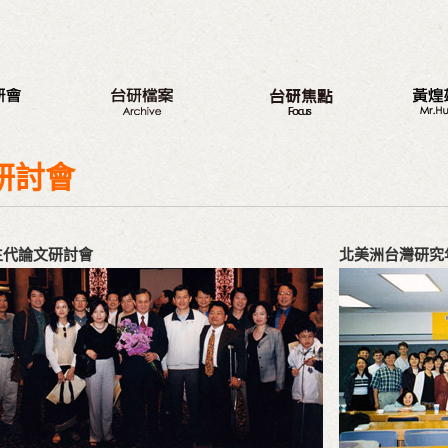
八大議題
新的旅程
最新動
台研會週年活動
三代台灣人
我的觀
研討會
蔣渭水紀念活動
三大調查案
從政之
研討會
選舉記
生代論文研討會
北美洲台灣研究
座談會
著作
營隊
與戈巴
出版品
議程專區