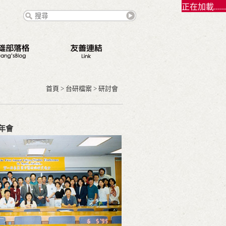
正在加載......
態
點
首頁
>
台研檔案
>
研討會
路
錄
年會
契夫之緣